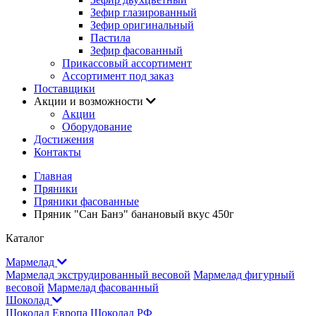
Зефир глазированный
Зефир оригинальный
Пастила
Зефир фасованный
Прикассовый ассортимент
Ассортимент под заказ
Поставщики
Акции и возможности
Акции
Оборудование
Достижения
Контакты
Главная
Пряники
Пряники фасованные
Пряник "Сан Банэ" банановый вкус 450г
Каталог
Мармелад
Мармелад экструдированный весовой
Мармелад фигурный
весовой
Мармелад фасованный
Шоколад
Шоколад Европа
Шоколад РФ