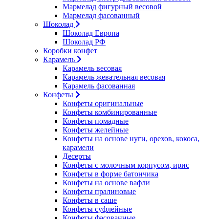
Мармелад фигурный весовой
Мармелад фасованный
Шоколад
Шоколад Европа
Шоколад РФ
Коробки конфет
Карамель
Карамель весовая
Карамель жевательная весовая
Карамель фасованная
Конфеты
Конфеты оригинальные
Конфеты комбинированные
Конфеты помадные
Конфеты желейные
Конфеты на основе нуги, орехов, кокоса,
карамели
Десерты
Конфеты с молочным корпусом, ирис
Конфеты в форме батончика
Конфеты на основе вафли
Конфеты пралиновые
Конфеты в саше
Конфеты суфлейные
Конфеты фасованные