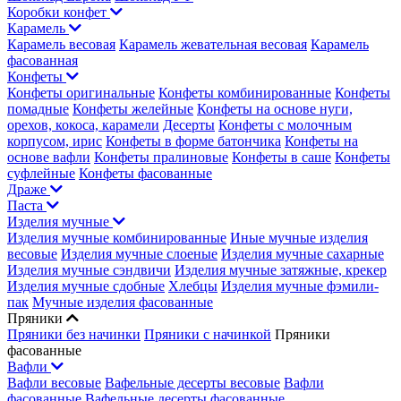
Коробки конфет
Карамель
Карамель весовая
Карамель жевательная весовая
Карамель
фасованная
Конфеты
Конфеты оригинальные
Конфеты комбинированные
Конфеты
помадные
Конфеты желейные
Конфеты на основе нуги,
орехов, кокоса, карамели
Десерты
Конфеты с молочным
корпусом, ирис
Конфеты в форме батончика
Конфеты на
основе вафли
Конфеты пралиновые
Конфеты в саше
Конфеты
суфлейные
Конфеты фасованные
Драже
Паста
Изделия мучные
Изделия мучные комбинированные
Иные мучные изделия
весовые
Изделия мучные слоеные
Изделия мучные сахарные
Изделия мучные сэндвичи
Изделия мучные затяжные, крекер
Изделия мучные сдобные
Хлебцы
Изделия мучные фэмили-
пак
Мучные изделия фасованные
Пряники
Пряники без начинки
Пряники с начинкой
Пряники
фасованные
Вафли
Вафли весовые
Вафельные десерты весовые
Вафли
фасованные
Вафельные десерты фасованные