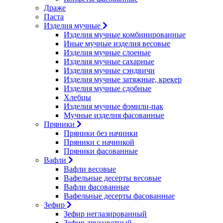
Драже
Паста
Изделия мучные
Изделия мучные комбинированные
Иные мучные изделия весовые
Изделия мучные слоеные
Изделия мучные сахарные
Изделия мучные сэндвичи
Изделия мучные затяжные, крекер
Изделия мучные сдобные
Хлебцы
Изделия мучные фэмили-пак
Мучные изделия фасованные
Пряники
Пряники без начинки
Пряники с начинкой
Пряники фасованные
Вафли
Вафли весовые
Вафельные десерты весовые
Вафли фасованные
Вафельные десерты фасованные
Зефир
Зефир неглазированный
Зефир двухцветный