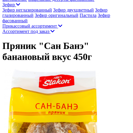
Зефир
Зефир неглазированный
Зефир двухцветный
Зефир
глазированный
Зефир оригинальный
Пастила
Зефир
фасованный
Прикассовый ассортимент
Ассортимент под заказ
Пряник "Сан Банэ"
банановый вкус 450г